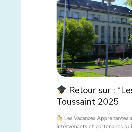
Vacances
Apprenantes”
et
“Stage
de
révision”
–
Toussaint
2025
Retour sur : “Le
Toussaint 2025
Les Vacances Apprenantes au
intervenants et partenaires qu