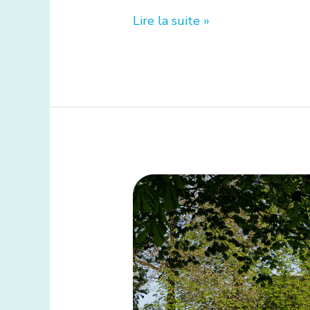
Lire la suite »
175
inscrits
–
Objectif
Bac
Brevet