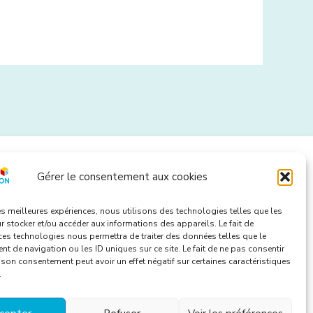
Gérer le consentement aux cookies
Contactez-nous
les meilleures expériences, nous utilisons des technologies telles que les
 stocker et/ou accéder aux informations des appareils. Le fait de
ces technologies nous permettra de traiter des données telles que le
7 rue de Longvic
 de navigation ou les ID uniques sur ce site. Le fait de ne pas consentir
r son consentement peut avoir un effet négatif sur certaines caractéristiques
21300 Chenôve
.
06 13 92 67 66
atresunion@gmail.com