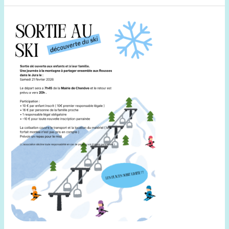
Sortie
Ski
–
21
Février
2026