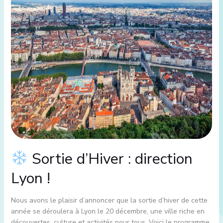
!
Sortie d’Hiver : direction
Lyon !
Nous avons le plaisir d’annoncer que la sortie d’hiver de cette
année se déroulera à Lyon le 20 décembre, une ville riche en
découvertes, culture et activités pour tous. Voici le programme