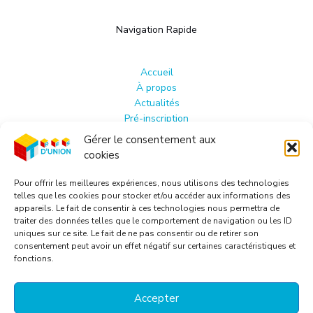
Navigation Rapide
Accueil
À propos
Actualités
Pré-inscription
Devenir intervenant
Gérer le consentement aux
Politique de cookies (UE)
cookies
Conditions générales
Copyright © 2026 Très d'Union. Powered by Très
Pour offrir les meilleures expériences, nous utilisons des technologies
d'Union.
telles que les cookies pour stocker et/ou accéder aux informations des
appareils. Le fait de consentir à ces technologies nous permettra de
traiter des données telles que le comportement de navigation ou les ID
uniques sur ce site. Le fait de ne pas consentir ou de retirer son
consentement peut avoir un effet négatif sur certaines caractéristiques et
fonctions.
Contactez-nous
Accepter
7 rue de Longvic